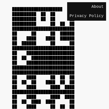
About
██████████████████████████
██████████ ██ ██ ██
Privacy Policy
██████████ ██ ██ ██
██████████ ██ ██ ██
██████████████████████████
██ ██ ██ ██████
██ ████ ████ ██████
██ ██████ ██ ██
██████████████████████████
██ ████████████████████
██ ██ ██████████████████
██ ████████████████████
██████████████████████████
██████████████████████████
██ ████ ██ ██ ██
██ ██ ██ ████ ██ ██
██ ████ ████ ████
██████████████████████████
██ ████ ████ ████
██ ██ ████ ████ ██
██ ████ ██ ██ ██