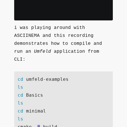
i was playing around with
ASCIINEMA and this recording
demonstrates how to compile and
run an
Umfeld
application from
CLI:
cd 
ls

cd 
ls

cd 
cmake 
-B
 build
