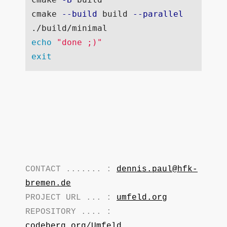
cmake 
--build
 build 
--parallel
echo
"done ;)"
exit
CONTACT ....... :
dennis.paul@hfk-
bremen.de
PROJECT URL ... :
umfeld.org
REPOSITORY .... :
codeberg.org/Umfeld